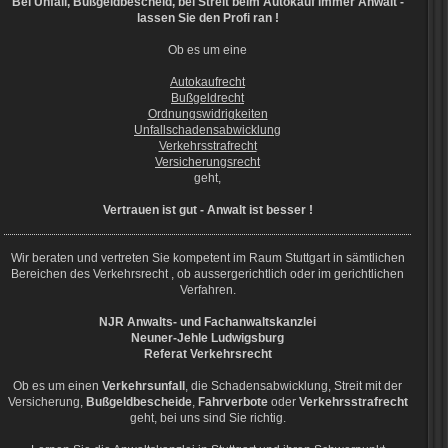
Bei Unfall, Bußgeldbescheid, bei Streit beim Autokauf immer Anwalt -
lassen Sie den Profi ran !
Ob es um eine
Autokaufrecht
Bußgeldrecht
Ordnungswidrigkeiten
Unfallschadensabwicklung
Verkehrsstrafrecht
Versicherungsrecht
geht,
Vertrauen ist gut - Anwalt ist besser !
Wir beraten und vertreten Sie kompetent im Raum
Stuttgart
in sämtlichen
Bereichen des Verkehrsrecht , ob aussergerichtlich oder im gerichtlichen
Verfahren.
NJR Anwalts- und Fachanwaltskanzlei
Neuner-Jehle Ludwigsburg
Referat Verkehrsrecht
Ob es um einen
Verkehrsunfall
, die Schadensabwicklung, Streit mit der
Versicherung,
Bußgeldbescheide
,
Fahrverbote
oder
Verkehrsstrafrecht
geht, bei uns sind Sie richtig.