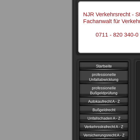
NJR Verkehrsrecht - St
Fachanwalt für Verkeh
0711 - 820 340-0
Startseite
professionelle
Unfallabwicklung
professionelle
Bußgeldprüfung
Autokaufrecht A - Z
Bußgeldrecht
Unfallschaden A - Z
Verkehrsstrafrecht A - Z
Versicherungsrecht A - Z