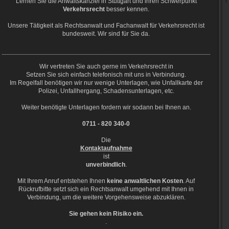
Lernen Sie die Anwaltskanzlei in Stuttgart
und ihren Schwerpunkt
Verkehrsrecht
besser kennen.
Unsere Tätigkeit als Rechtsanwalt und Fachanwalt für Verkehrsrecht ist
bundesweit. Wir sind für Sie da.
Wir vertreten Sie auch gerne im Verkehrsrecht in
Setzen Sie sich einfach telefonisch mit uns in Verbindung.
Im Regelfall benötigen wir nur wenige Unterlagen, wie Unfallkarte der
Polizei, Unfallhergang, Schadensunterlagen, etc.
Weiter benötigte Unterlagen fordern wir sodann bei Ihnen an.
0711 - 820 340-0
Die
Kontaktaufnahme
ist
unverbindlich
.
Mit Ihrem Anruf entstehen Ihnen
keine anwaltlichen Kosten
. Auf
Rückrufbitte setzt sich ein Rechtsanwalt umgehend mit Ihnen in
Verbindung, um die weitere Vorgehensweise abzuklären.
Sie gehen kein Risiko ein.
.