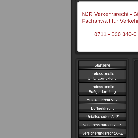
NJR Verkehrsrecht - St
Fachanwalt für Verkeh
0711 - 820 340-0
Startseite
professionelle
Unfallabwicklung
professionelle
Bußgeldprüfung
Autokaufrecht A - Z
Bußgeldrecht
Unfallschaden A - Z
Verkehrsstrafrecht A - Z
Versicherungsrecht A - Z