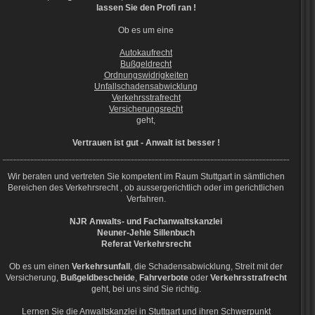
lassen Sie den Profi ran !
Ob es um eine
Autokaufrecht
Bußgeldrecht
Ordnungswidrigkeiten
Unfallschadensabwicklung
Verkehrsstrafrecht
Versicherungsrecht
geht,
Vertrauen ist gut - Anwalt ist besser !
Wir beraten und vertreten Sie kompetent im Raum
Stuttgart
in sämtlichen
Bereichen des Verkehrsrecht , ob aussergerichtlich oder im gerichtlichen
Verfahren.
NJR Anwalts- und Fachanwaltskanzlei
Neuner-Jehle Sillenbuch
Referat Verkehrsrecht
Ob es um einen
Verkehrsunfall
, die Schadensabwicklung, Streit mit der
Versicherung,
Bußgeldbescheide
,
Fahrverbote
oder
Verkehrsstrafrecht
geht, bei uns sind Sie richtig.
Lernen Sie die Anwaltskanzlei in Stuttgart
und ihren Schwerpunkt