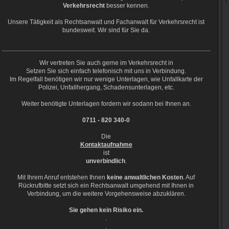
Verkehrsrecht
besser kennen.
Unsere Tätigkeit als Rechtsanwalt und Fachanwalt für Verkehrsrecht ist
bundesweit. Wir sind für Sie da.
Wir vertreten Sie auch gerne im Verkehrsrecht in
Setzen Sie sich einfach telefonisch mit uns in Verbindung.
Im Regelfall benötigen wir nur wenige Unterlagen, wie Unfallkarte der
Polizei, Unfallhergang, Schadensunterlagen, etc.
Weiter benötigte Unterlagen fordern wir sodann bei Ihnen an.
0711 - 820 340-0
Die
Kontaktaufnahme
ist
unverbindlich
.
Mit Ihrem Anruf entstehen Ihnen
keine anwaltlichen Kosten
. Auf
Rückrufbitte setzt sich ein Rechtsanwalt umgehend mit Ihnen in
Verbindung, um die weitere Vorgehensweise abzuklären.
Sie gehen kein Risiko ein.
.
.