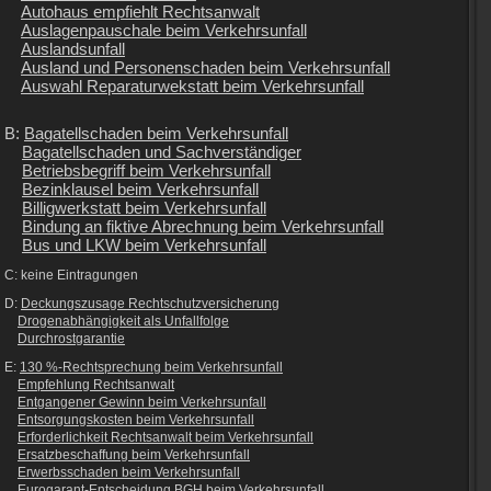
Autohaus empfiehlt Rechtsanwalt
Auslagenpauschale beim Verkehrsunfall
Auslandsunfall
Ausland und Personenschaden beim Verkehrsunfall
Auswahl Reparaturwekstatt beim Verkehrsunfall
B:
Bagatellschaden beim Verkehrsunfall
Bagatellschaden und Sachverständiger
Betriebsbegriff beim Verkehrsunfall
Bezinklausel beim Verkehrsunfall
Billigwerkstatt beim Verkehrsunfall
Bindung an fiktive Abrechnung beim Verkehrsunfall
Bus und LKW beim Verkehrsunfall
C: keine Eintragungen
D:
Deckungszusage Rechtschutzversicherung
Drogenabhängigkeit als Unfallfolge
Durchrostgarantie
E:
130 %-Rechtsprechung beim Verkehrsunfall
Empfehlung Rechtsanwalt
Entgangener Gewinn beim Verkehrsunfall
Entsorgungskosten beim Verkehrsunfall
Erforderlichkeit Rechtsanwalt beim Verkehrsunfall
Ersatzbeschaffung beim Verkehrsunfall
Erwerbsschaden beim Verkehrsunfall
Eurogarant-Entscheidung BGH beim Verkehrsunfall