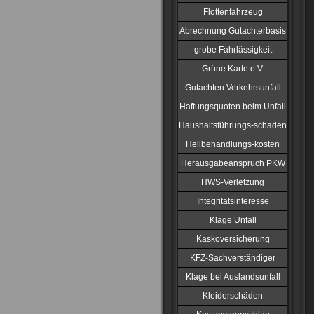
Flottenfahrzeug
Abrechnung Gutachterbasis
grobe Fahrlässigkeit
Grüne Karte e.V.
Gutachten Verkehrsunfall
Haftungsquoten beim Unfall
Haushaltsführungs-schaden
Heilbehandlungs-kosten
Herausgabeanspruch PKW
HWS-Verletzung
Integritätsinteresse
Klage Unfall
Kaskoversicherung
KFZ-Sachverständiger
Klage bei Auslandsunfall
Kleiderschäden