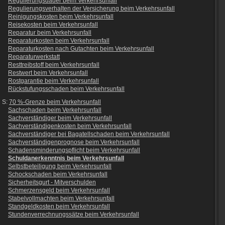
Regulierungsdauer beim Verkehrsunfall
Regulierungsverhalten der Versicherung beim Verkehrsunfall
Reinigungskosten beim Verkehrsunfall
Reisekosten beim Verkehrsunfall
Reparatur beim Verkehrsunfall
Reparaturkosten beim Verkehrsunfall
Reparaturkosten nach Gutachten beim Verkehrsunfall
Reparaturwerkstatt
Resttreibstoff beim Verkehrsunfall
Restwert beim Verkehrsunfall
Rostgarantie beim Verkehrsunfall
Rückstufungsschaden beim Verkehrsunfall
S:
70 %-Grenze beim Verkehrsunfall
Sachschaden beim Verkehrsunfall
Sachverständiger beim Verkehrsunfall
Sachverständigenkosten beim Verkehrsunfall
Sachverständiger bei Bagatellschaden beim Verkehrsunfall
Sachverständigenprognose beim Verkehrsunfall
Schadensminderungspflicht beim Verkehrsunfall
Schuldanerkenntnis beim Verkehrsunfall
Selbstbeteiligung beim Verkehrsunfall
Schockschaden beim Verkehrsunfall
Sicherheitsgurt - Mitverschulden
Schmerzensgeld beim Verkehrsunfall
Stabelvollmachten beim Verkehrsunfall
Standgeldkosten beim Verkehrsunfall
Stundenverrechnungssätze beim Verkehrsunfall