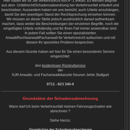
Hier haben wir für Sie Verkehrsrecht von A - Z erklärt. Es werden Begriffe
aus dem Unfallrecht/Schadensabwicklung bei Verkehrsunfall erläutert und
beschrieben. Ausserdem haben wir uns bemüht, auch Urteile anzuhängen,
damit Sie den jeweiligen Stand der Rechtsprechung einsehen können.
Wir müssen an dieser Stelle jedoch ausdrücklich darauf aufmerksam
machen, dass weder die Beschreibungen der einzelnen Begriffe, noch die
eingefügten Urteile vollständig und für Ihren Fall immer anwendbar sind.
In jedem Fall sollten Sie einen spezialisierten
Anwalt/Rechtsanwalt/Fachanwalt für Verkehrsrecht aufsuchen und mit
diesem Ihr spezielles Problem besprechen.
Aus diesem Grunde haben wir hier für Sie einen besonderen Service
eingerichtet:
den
kostenlosen Rückrufservice
der
NJR Anwalts- und Fachanwaltskanzlei Neuner-Jehle
Stuttgart
0711 - 823 340-0
Grundsätze der Schadensabrechnung
Wann darf ich beim Verkehrsunfall meinen Fahrzeugschaden wie
abrechnen ?
Siehe hierzu:
Grundsätze der Schadensabrechnung