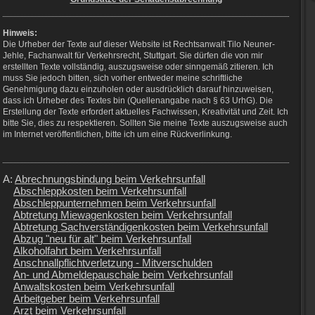
Hinweis:
Die Urheber der Texte auf dieser Website ist Rechtsanwalt Tilo Neuner-
Jehle, Fachanwalt für Verkehrsrecht, Stuttgart. Sie dürfen die von mir
erstellten Texte vollständig, auszugsweise oder sinngemäß zitieren. Ich
muss Sie jedoch bitten, sich vorher entweder meine schriftliche
Genehmigung dazu einzuholen oder ausdrücklich darauf hinzuweisen,
dass ich Urheber des Textes bin (Quellenangabe nach § 63 UrhG). Die
Erstellung der Texte erfordert aktuelles Fachwissen, Kreativität und Zeit. Ich
bitte Sie, dies zu respektieren. Sollten Sie meine Texte auszugsweise auch
im Internet veröffentlichen, bitte ich um eine Rückverlinkung.
A:
Abrechnungsbindung beim Verkehrsunfall
Abschleppkosten beim Verkehrsunfall
Abschleppunternehmen beim Verkehrsunfall
Abtretung Miewagenkosten beim Verkehrsunfall
Abtretung Sachverständigenkosten beim Verkehrsunfall
Abzug "neu für alt" beim Verkehrsunfall
Alkoholfahrt beim Verkehrsunfall
Anschnallpflichtverletzung - Mitverschulden
An- und Abmeldepauschale beim Verkehrsunfall
Anwaltskosten beim Verkehrsunfall
Arbeitgeber beim Verkehrsunfall
Arzt beim Verkehrsunfall