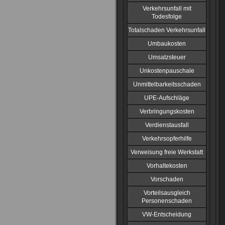
Verkehrsunfall mit
Todesfolge
Totalschaden Verkehrsunfall
Umbaukosten
Umsatzsteuer
Unkostenpauschale
Unmittelbarkeitsschaden
UPE-Aufschläge
Verbringungskosten
Verdienstausfall
Verkehrsopferhilfe
Verweisung freie Werkstatt
Vorhaltekosten
Vorschaden
Vorteilsausgleich
Personenschaden
VW-Entscheidung