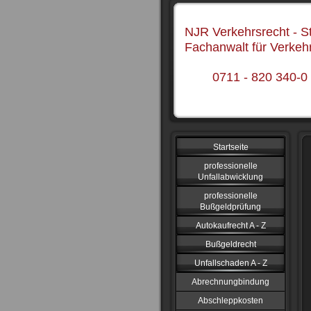
NJR Verkehrsrecht - St
Fachanwalt für Verkeh
0711 - 820 340-0
Startseite
professionelle
Unfallabwicklung
professionelle
Bußgeldprüfung
Autokaufrecht A - Z
Bußgeldrecht
Unfallschaden A - Z
Abrechnungbindung
Abschleppkosten