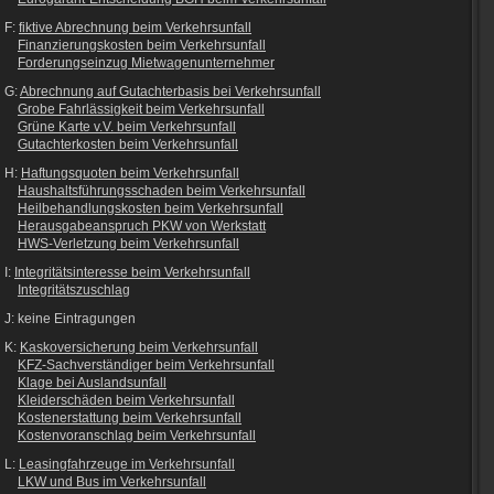
F:
fiktive Abrechnung beim Verkehrsunfall
Finanzierungskosten beim Verkehrsunfall
Forderungseinzug Mietwagenunternehmer
G:
Abrechnung auf Gutachterbasis bei Verkehrsunfall
Grobe Fahrlässigkeit beim Verkehrsunfall
Grüne Karte v.V. beim Verkehrsunfall
Gutachterkosten beim Verkehrsunfall
H:
Haftungsquoten beim Verkehrsunfall
Haushaltsführungsschaden beim Verkehrsunfall
Heilbehandlungskosten beim Verkehrsunfall
Herausgabeanspruch PKW von Werkstatt
HWS-Verletzung beim Verkehrsunfall
I:
Integritätsinteresse beim Verkehrsunfall
Integritätszuschlag
J: keine Eintragungen
K:
Kaskoversicherung beim Verkehrsunfall
KFZ-Sachverständiger beim Verkehrsunfall
Klage bei Auslandsunfall
Kleiderschäden beim Verkehrsunfall
Kostenerstattung beim Verkehrsunfall
Kostenvoranschlag beim Verkehrsunfall
L:
Leasingfahrzeuge im Verkehrsunfall
LKW und Bus im Verkehrsunfall