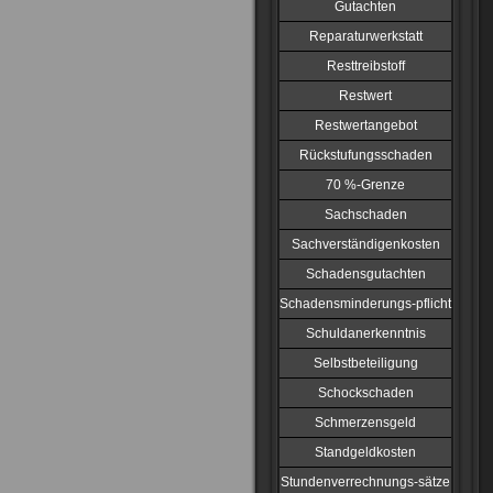
Gutachten
Reparaturwerkstatt
Resttreibstoff
Restwert
Restwertangebot
Rückstufungsschaden
70 %-Grenze
Sachschaden
Sachverständigenkosten
Schadensgutachten
Schadensminderungs-pflicht
Schuldanerkenntnis
Selbstbeteiligung
Schockschaden
Schmerzensgeld
Standgeldkosten
Stundenverrechnungs-sätze