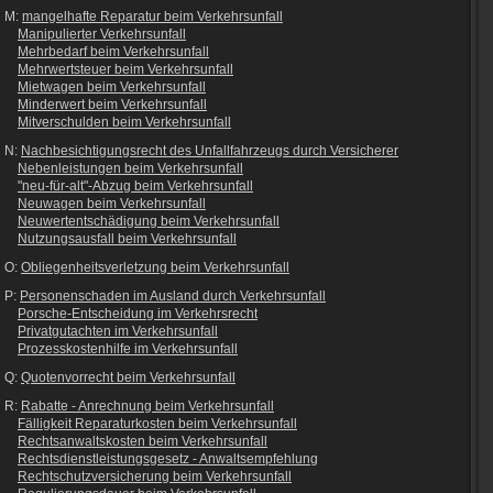
M:
mangelhafte Reparatur beim Verkehrsunfall
Manipulierter Verkehrsunfall
Mehrbedarf beim Verkehrsunfall
Mehrwertsteuer beim Verkehrsunfall
Mietwagen beim Verkehrsunfall
Minderwert beim Verkehrsunfall
Mitverschulden beim Verkehrsunfall
N:
Nachbesichtigungsrecht des Unfallfahrzeugs durch Versicherer
Nebenleistungen beim Verkehrsunfall
"neu-für-alt"-Abzug beim Verkehrsunfall
Neuwagen beim Verkehrsunfall
Neuwertentschädigung beim Verkehrsunfall
Nutzungsausfall beim Verkehrsunfall
O:
Obliegenheitsverletzung beim Verkehrsunfall
P:
Personenschaden im Ausland durch Verkehrsunfall
Porsche-Entscheidung im Verkehrsrecht
Privatgutachten im Verkehrsunfall
Prozesskostenhilfe im Verkehrsunfall
Q:
Quotenvorrecht beim Verkehrsunfall
R:
Rabatte - Anrechnung beim Verkehrsunfall
Fälligkeit Reparaturkosten beim Verkehrsunfall
Rechtsanwaltskosten beim Verkehrsunfall
Rechtsdienstleistungsgesetz - Anwaltsempfehlung
Rechtschutzversicherung beim Verkehrsunfall