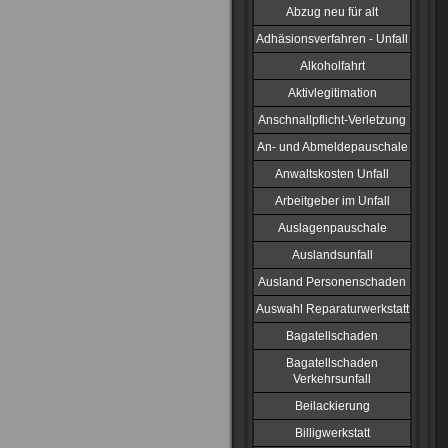
Abzug neu für alt
Adhäsionsverfahren - Unfall
Alkoholfahrt
Aktivlegitimation
Anschnallpflicht-Verletzung
An- und Abmeldepauschale
Anwaltskosten Unfall
Arbeitgeber im Unfall
Auslagenpauschale
Auslandsunfall
Ausland Personenschaden
Auswahl Reparaturwerkstatt
Bagatellschaden
Bagatellschaden
Verkehrsunfall
Beilackierung
Billigwerkstatt