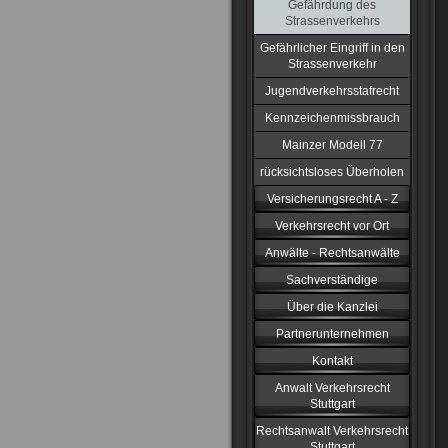
Gefährdung des
Strassenverkehrs
Gefährlicher Eingriff in den
Strassenverkehr
Jugendverkehrsstafrecht
Kennzeichenmissbrauch
Mainzer Modell 77
rücksichtsloses Überholen
Versicherungsrecht A - Z
Verkehrsrecht vor Ort
Anwälte - Rechtsanwälte
Sachverständige
Über die Kanzlei
Partnerunternehmen
Kontakt
Anwalt Verkehrsrecht
Stuttgart
Rechtsanwalt Verkehrsrecht
Stuttgart