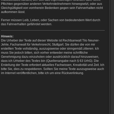
Pflichten gegenüber anderen
Verkehrsteilnehmern hinwegsetzt, oder aus
Gleichgültigkeit von vornherein
Bedenken gegen sein Fahrverhalten nicht
aufkommen lässt.
Ferner müssen Leib, Leben, oder
Sachen von bedeutendem Wert durch
das Fahrverhalten gefährdet werden.
Hinweis:
Die Urheber der Texte auf dieser Website ist Rechtsanwalt Tilo Neuner-
Jehle, Fachanwalt für Verkehrsrecht, Stuttgart. Sie dürfen die von mir
erstellten Texte vollständig, auszugsweise oder sinngemäß zitieren. Ich
muss Sie jedoch bitten, sich vorher entweder meine schriftliche
Genehmigung dazu einzuholen oder ausdrücklich darauf hinzuweisen,
dass ich Urheber des Textes bin (Quellenangabe nach § 63 UrhG). Die
Erstellung der Texte erfordert aktuelles Fachwissen, Kreativität und Zeit. Ich
bitte Sie, dies zu respektieren. Sollten Sie meine Texte auszugsweise auch
im Internet veröffentlichen, bitte ich um eine Rückverlinkung.