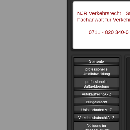
NJR Verkehrsrecht - St
Fachanwalt für Verkeh
0711 - 820 340-0
Startseite
professionelle
Unfallabwicklung
professionelle
Bußgeldprüfung
Autokaufrecht A - Z
Bußgeldrecht
Unfallschaden A - Z
Verkehrsstrafrecht A - Z
Nötigung im