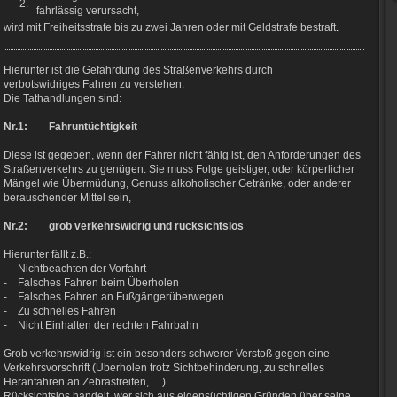
2.
fahrlässig verursacht,
wird mit Freiheitsstrafe bis zu zwei Jahren oder mit Geldstrafe bestraft
.
Hierunter ist die Gefährdung des Straßenverkehrs durch
verbotswidriges Fahren zu verstehen.
Die Tathandlungen sind:
Nr.1: Fahruntüchtigkeit
Diese ist gegeben, wenn der Fahrer
nicht fähig ist, den Anforderungen des
Straßenverkehrs zu genügen. Sie muss
Folge geistiger, oder körperlicher
Mängel wie Übermüdung, Genuss alkoholischer
Getränke, oder anderer
berauschender Mittel sein,
Nr.2: grob verkehrswidrig und rücksichtslos
Hierunter
fällt z.B.:
-
Nichtbeachten
der Vorfahrt
-
Falsches
Fahren beim Überholen
-
Falsches
Fahren an Fußgängerüberwegen
-
Zu
schnelles Fahren
-
Nicht E
inhalten der rechten Fahrbahn
Grob verkehrswidrig ist ein besonders
schwerer Verstoß gegen eine
Verkehrsvorschrift (Überholen trotz
Sichtbehinderung, zu schnelles
Heranfahren an Zebrastreifen, …)
Rücksichtslos handelt, wer sich aus
eigensüchtigen Gründen über seine