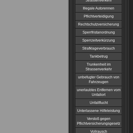
Strassenverkehr
Illegale Autorennen
Pflichtverteidigung
Rechtschutzversicherung
Sperrfristanordnung
Sperrzeitverkürzung
Strafklageverbrauch
Tankbetrug
Trunkenheit im
Strassenverkehr
unbefugter Gebrauch von
Fahrzeugen
unerlaubtes Entfernen vom
Unfallort
Unfallflucht
Unterlassene Hilfeleistung
Verstoß gegen
Pflichtversicherungsgesetz
Vollrausch