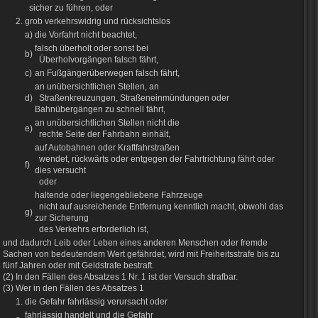
sicher zu führen, oder
2.
grob verkehrswidrig und rücksichtslos
a)
die Vorfahrt nicht beachtet,
falsch überholt oder sonst bei
b)
Überholvorgängen falsch fährt,
c)
an Fußgängerüberwegen falsch fährt,
an unübersichtlichen Stellen, an
d)
Straßenkreuzungen, Straßeneinmündungen oder
Bahnübergängen zu schnell fährt,
an unübersichtlichen Stellen nicht die
e)
rechte Seite der Fahrbahn einhält,
auf Autobahnen oder Kraftfahrstraßen
wendet, rückwärts oder entgegen der Fahrtrichtung fährt oder
f)
dies versucht
oder
haltende oder liegengebliebene Fahrzeuge
nicht auf ausreichende Entfernung kenntlich macht, obwohl das
g)
zur Sicherung
des Verkehrs erforderlich ist,
und dadurch Leib oder Leben eines anderen Menschen oder fremde
Sachen von bedeutendem Wert gefährdet, wird mit Freiheitsstrafe bis zu
fünf Jahren oder mit Geldstrafe bestraft.
(2) In den Fällen des Absatzes 1 Nr. 1 ist der Versuch strafbar.
(3) Wer in den Fällen des Absatzes 1
1.
die Gefahr fahrlässig verursacht oder
fahrlässig handelt und die Gefahr