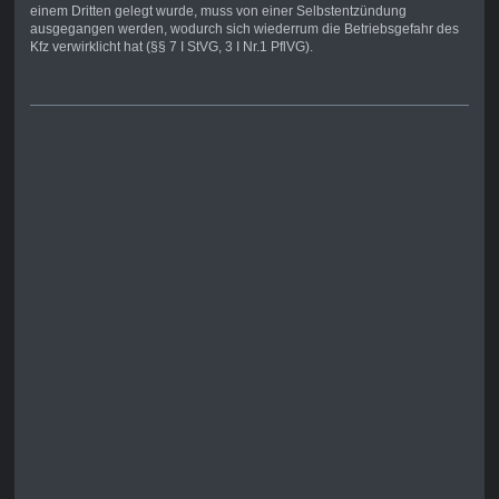
einem Dritten gelegt wurde, muss von einer Selbstentzündung
ausgegangen werden, wodurch sich wiederrum die Betriebsgefahr des
Kfz verwirklicht hat (§§ 7 I StVG, 3 I Nr.1 PflVG).