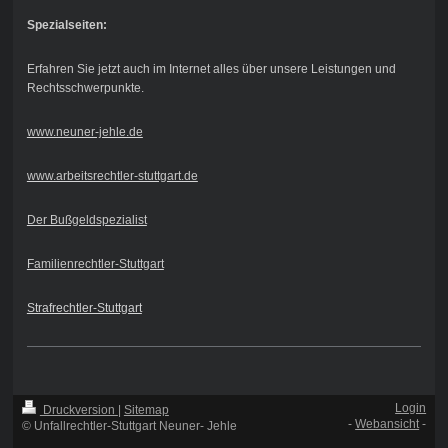
Spezialseiten:
Erfahren Sie jetzt auch im Internet alles über unsere Leistungen und
Rechtsschwerpunkte.
www.neuner-jehle.de
www.arbeitsrechtler-stuttgart.de
Der Bußgeldspezialist
Familienrechtler-Stuttgart
Strafrechtler-Stuttgart
Login
Druckversion
|
Sitemap
-
Webansicht
-
© Unfallrechtler-Stuttgart Neuner- Jehle