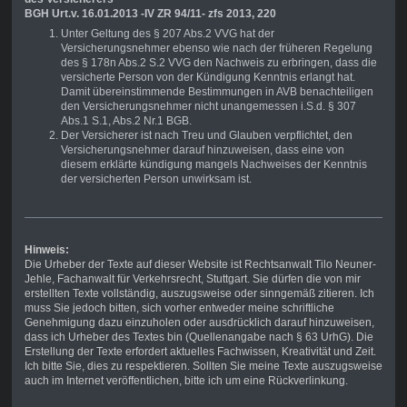
BGH Urt.v. 16.01.2013 -IV ZR 94/11- zfs 2013, 220
Unter Geltung des § 207 Abs.2 VVG hat der
Versicherungsnehmer ebenso wie nach der früheren Regelung
des § 178n Abs.2 S.2 VVG den Nachweis zu erbringen, dass die
versicherte Person von der Kündigung Kenntnis erlangt hat.
Damit übereinstimmende Bestimmungen in AVB benachteiligen
den Versicherungsnehmer nicht unangemessen i.S.d. § 307
Abs.1 S.1, Abs.2 Nr.1 BGB.
Der Versicherer ist nach Treu und Glauben verpflichtet, den
Versicherungsnehmer darauf hinzuweisen, dass eine von
diesem erklärte kündigung mangels Nachweises der Kenntnis
der versicherten Person unwirksam ist.
Hinweis:
Die Urheber der Texte auf dieser Website ist Rechtsanwalt Tilo Neuner-
Jehle, Fachanwalt für Verkehrsrecht, Stuttgart. Sie dürfen die von mir
erstellten Texte vollständig, auszugsweise oder sinngemäß zitieren. Ich
muss Sie jedoch bitten, sich vorher entweder meine schriftliche
Genehmigung dazu einzuholen oder ausdrücklich darauf hinzuweisen,
dass ich Urheber des Textes bin (Quellenangabe nach § 63 UrhG). Die
Erstellung der Texte erfordert aktuelles Fachwissen, Kreativität und Zeit.
Ich bitte Sie, dies zu respektieren. Sollten Sie meine Texte auszugsweise
auch im Internet veröffentlichen, bitte ich um eine Rückverlinkung.