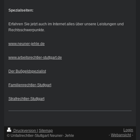
Spezialseiten:
Erfahren Sie jetzt auch im Internet alles über unsere Leistungen und
Rechtsschwerpunkte.
www.neuner-jehle.de
www.arbeitsrechtler-stuttgart.de
Der Bußgeldspezialist
Familienrechtler-Stuttgart
Strafrechtler-Stuttgart
Login
Druckversion
|
Sitemap
-
Webansicht
-
© Unfallrechtler-Stuttgart Neuner- Jehle