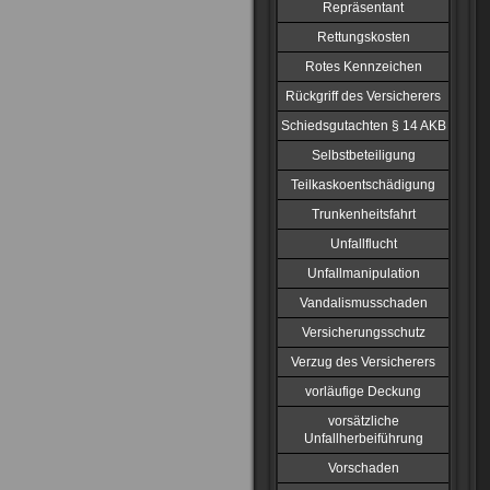
Repräsentant
Rettungskosten
Rotes Kennzeichen
Rückgriff des Versicherers
Schiedsgutachten § 14 AKB
Selbstbeteiligung
Teilkaskoentschädigung
Trunkenheitsfahrt
Unfallflucht
Unfallmanipulation
Vandalismusschaden
Versicherungsschutz
Verzug des Versicherers
vorläufige Deckung
vorsätzliche
Unfallherbeiführung
Vorschaden