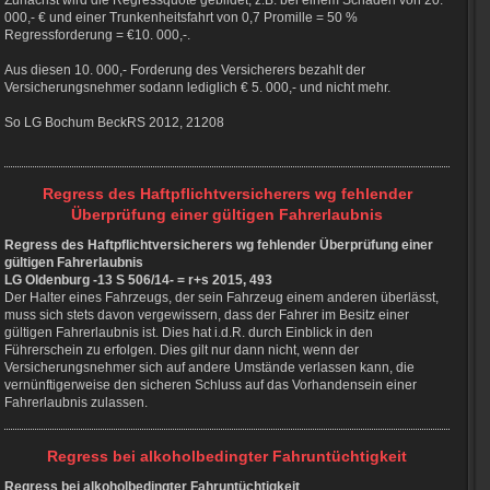
Zunächst wird die Regressquote gebildet, z.B. bei einem Schaden von 20.
000,- € und einer Trunkenheitsfahrt von 0,7 Promille = 50 %
Regressforderung = €10. 000,-.
Aus diesen 10. 000,- Forderung des Versicherers bezahlt der
Versicherungsnehmer sodann lediglich € 5. 000,- und nicht mehr.
So LG Bochum BeckRS 2012, 21208
Regress des Haftpflichtversicherers wg fehlender
Überprüfung einer gültigen Fahrerlaubnis
Regress des Haftpflichtversicherers wg fehlender Überprüfung einer
gültigen Fahrerlaubnis
LG Oldenburg -13 S 506/14- = r+s 2015, 493
Der Halter eines Fahrzeugs, der sein Fahrzeug einem anderen überlässt,
muss sich stets davon vergewissern, dass der Fahrer im Besitz einer
gültigen Fahrerlaubnis ist. Dies hat i.d.R. durch Einblick in den
Führerschein zu erfolgen. Dies gilt nur dann nicht, wenn der
Versicherungsnehmer sich auf andere Umstände verlassen kann, die
vernünftigerweise den sicheren Schluss auf das Vorhandensein einer
Fahrerlaubnis zulassen.
Regress bei alkoholbedingter Fahruntüchtigkeit
Regress bei alkoholbedingter Fahruntüchtigkeit