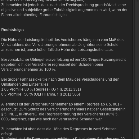
unbewusst fahrlässig irrig sich für fahrtüchtig hält).
Zu beachten ist jedoch, dass nach der Rechtsprechung grundsätzlich eine
objektive und subjektive grobe Fahrlässigkeit angenommen wird, wenn der
Fahrer alkoholbedingt Fahruntüchtig ist.
Rechtsfolge:
Die Höhe der Leistungsfreiheit des Versicherers hängt nun vom Maß des
Verschuldens des Versicherungsnehmers ab. Je ghöher seine Schuld
anzusehen ist, umso höher fällt die Höhe der Leistungsfreiheit aus.
Bei vorsätzlicher Obliegeheitsverletzung ist ein 100 %-iges Kürzungsrecht
gegeben, d.h. der Versicherer regressiert den Schaden beim
Versicherungsnehmer zu 100 %.
Bei grober Fahrlässigkeit je nach dem Maß des Verschuldens und den
Umständen des Einzelfalles.
1,05 Promille 80 % Regress (KG r+s, 2011,331)
0,5 Promille 50 % (OLH Hamm, r+s 2011,506)
Allerdings ist der Versicherungsnehmer ab einem Regress ab € 5. 001,-
geschützt. Zum Schutz des Versicherungsnehmers hat der Gesetzgeber in
§ 5 I Nr. 1, III PflVersG die Regressforderung des Versicherers auf € 5.
000,- begrenzt, egal wie hoch der verursachte Schaden war.
Zu beachten ist aber, dass die Höhe des Regresses in zwei Schritten
erfolgt: