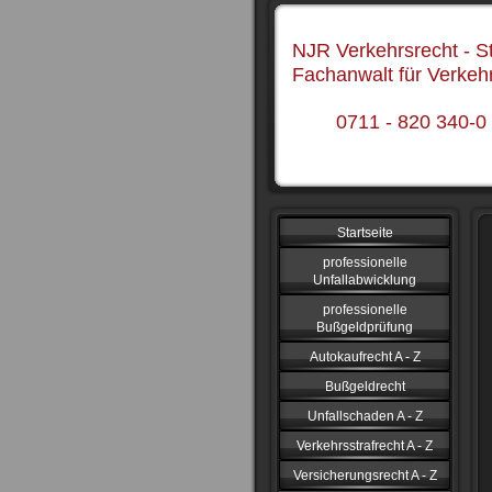
NJR Verkehrsrecht - St
Fachanwalt für Verkeh
0711 - 820 340-0
Startseite
professionelle
Unfallabwicklung
professionelle
Bußgeldprüfung
Autokaufrecht A - Z
Bußgeldrecht
Unfallschaden A - Z
Verkehrsstrafrecht A - Z
Versicherungsrecht A - Z