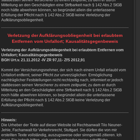
stattdessen seinen Versicherer zu einem zeitpunkt, zu dem er durch
Mitteilung an den Geschädigten eine Strfbarkeit nach § 142 Abs.2 StGB
noch hätte abwehren können, so begründet allein die unterlassene
Erfüllung der Pflicht nach § 142 Abs.2 StGB keine Verletzung der
Aufklärungsobliegenheit.
Verletzung der Aufklärungsobliegenheit bei erlaubtem
Entfernen vom Unfallort; Kausalitätsgegenbeweis
Verletzung der Aufklärungsobliegenheit bei erlaubtem Entfernen vom
Unfallort; Kausalitätsgegenbeweis
BGH Urt.v. 21.11.2012 -IV ZR 97,11- ZfS 2012,91
Kommt der Versicherungsnehmer, der sich nach einem Unfall erlaubt vom
Unfallort entfernt, seiner Pflicht zur unverzüglichen Ermöglichung
nachträglicher Feststellungen nicht rechtzeitig nach, informiert er jedoch
stattdessen seinen Versicherer zu einem zeitpunkt, zu dem er durch
Mitteilung an den Geschädigten eine Strfbarkeit nach § 142 Abs.2 StGB
noch hätte abwehren können, so begründet allein die unterlassene
Erfüllung der Pflicht nach § 142 Abs.2 StGB keine Verletzung der
Aufklärungsobliegenheit.
Hinweis:
Die Urheber der Texte auf dieser Website ist Rechtsanwalt Tilo Neuner-
Jehle, Fachanwalt für Verkehrsrecht, Stuttgart. Sie dürfen die von mir
erstellten Texte vollständig, auszugsweise oder sinngemäß zitieren. Ich