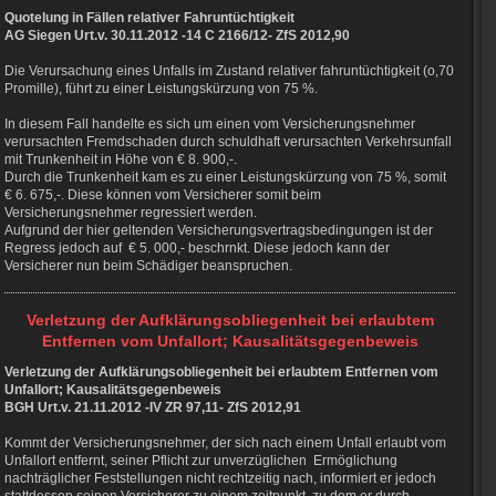
Quotelung in Fällen relativer Fahruntüchtigkeit
AG Siegen Urt.v. 30.11.2012 -14 C 2166/12- ZfS 2012,90
Die Verursachung eines Unfalls im Zustand relativer fahruntüchtigkeit (o,70
Promille), führt zu einer Leistungskürzung von 75 %.
In diesem Fall handelte es sich um einen vom Versicherungsnehmer
verursachten Fremdschaden durch schuldhaft verursachten Verkehrsunfall
mit Trunkenheit in Höhe von € 8. 900,-.
Durch die Trunkenheit kam es zu einer Leistungskürzung von 75 %, somit
€ 6. 675,-. Diese können vom Versicherer somit beim
Versicherungsnehmer regressiert werden.
Aufgrund der hier geltenden Versicherungsvertragsbedingungen ist der
Regress jedoch auf € 5. 000,- beschrnkt. Diese jedoch kann der
Versicherer nun beim Schädiger beanspruchen.
Verletzung der Aufklärungsobliegenheit bei erlaubtem
Entfernen vom Unfallort; Kausalitätsgegenbeweis
Verletzung der Aufklärungsobliegenheit bei erlaubtem Entfernen vom
Unfallort; Kausalitätsgegenbeweis
BGH Urt.v. 21.11.2012 -IV ZR 97,11- ZfS 2012,91
Kommt der Versicherungsnehmer, der sich nach einem Unfall erlaubt vom
Unfallort entfernt, seiner Pflicht zur unverzüglichen Ermöglichung
nachträglicher Feststellungen nicht rechtzeitig nach, informiert er jedoch