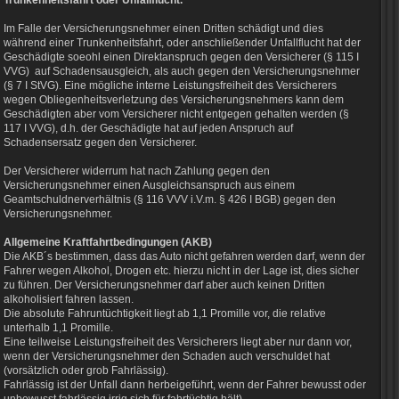
Trunkenheitsfahrt oder Unfallflucht.
Im Falle der Versicherungsnehmer einen Dritten schädigt und dies
während einer Trunkenheitsfahrt, oder anschließender Unfallflucht hat der
Geschädigte soeohl einen Direktanspruch gegen den Versicherer (§ 115 I
VVG) auf Schadensausgleich, als auch gegen den Versicherungsnehmer
(§ 7 I StVG). Eine mögliche interne Leistungsfreiheit des Versicherers
wegen Obliegenheitsverletzung des Versicherungsnehmers kann dem
Geschädigten aber vom Versicherer nicht entgegen gehalten werden (§
117 I VVG), d.h. der Geschädigte hat auf jeden Anspruch auf
Schadensersatz gegen den Versicherer.
Der Versicherer widerrum hat nach Zahlung gegen den
Versicherungsnehmer einen Ausgleichsanspruch aus einem
Geamtschuldnerverhältnis (§ 116 VVV i.V.m. § 426 I BGB) gegen den
Versicherungsnehmer.
Allgemeine Kraftfahrtbedingungen (AKB)
Die AKB´s bestimmen, dass das Auto nicht gefahren werden darf, wenn der
Fahrer wegen Alkohol, Drogen etc. hierzu nicht in der Lage ist, dies sicher
zu führen. Der Versicherungsnehmer darf aber auch keinen Dritten
alkoholisiert fahren lassen.
Die absolute Fahruntüchtigkeit liegt ab 1,1 Promille vor, die relative
unterhalb 1,1 Promille.
Eine teilweise Leistungsfreiheit des Versicherers liegt aber nur dann vor,
wenn der Versicherungsnehmer den Schaden auch verschuldet hat
(vorsätzlich oder grob Fahrlässig).
Fahrlässig ist der Unfall dann herbeigeführt, wenn der Fahrer bewusst oder