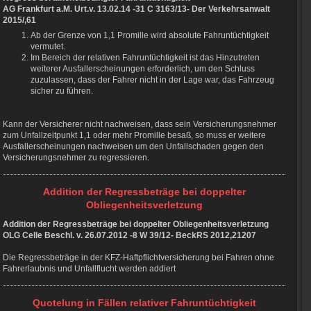
AG Frankfurt a.M. Urt.v. 13.02.14 -31 C 3163/13- Der Verkehrsanwalt
2015/,61
Ab der Grenze von 1,1 Promille wird absolute Fahruntüchtigkeit
vermutet.
Im Bereich der relativen Fahruntüchtigkeit ist das Hinzutreten
weiterer Ausfallerscheinungen erforderlich, um den Schluss
zuzulassen, dass der Fahrer nicht in der Lage war, das Fahrzeug
sicher zu führen.
Kann der Versicherer nicht nachweisen, dass sein Versicherungsnehmer
zum Unfallzeitpunkt 1,1 oder mehr Promille besaß, so muss er weitere
Ausfallerscheinungen nachweisen um den Unfallschaden gegen den
Versicherungsnehmer zu regressieren.
Addition der Regressbeträge bei doppelter
Obliegenheitsverletzung
Addition der Regressbeträge bei doppelter Obliegenheitsverletzung
OLG Celle Beschl. v. 26.07.2012 -8 W 39/12- BeckRS 2012,21207
Die Regressbeträge in der KFZ-Haftpflichtversicherung bei Fahren ohne
Fahrerlaubnis und Unfallflucht werden addiert
Quotelung in Fällen relativer Fahruntüchtigkeit