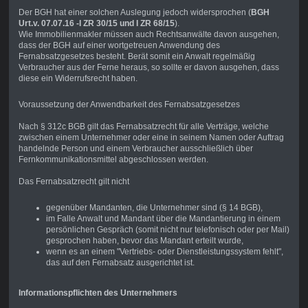
Der BGH hat einer solchen Auslegung jedoch widersprochen (
BGH
Urt.v. 07.07.16 -I ZR 30/15 und I ZR 68/15
).
Wie Immobilienmakler müssen auch Rechtsanwälte davon ausgehen,
dass der BGH auf einer wortgetreuen Anwendung des
Fernabsatzgesetzes besteht. Berät somit ein Anwalt regelmäßig
Verbraucher aus der Ferne heraus, so sollte er davon ausgehen, dass
diese ein Widerrufsrecht haben.
Voraussetzung der Anwendbarkeit des Fernabsatzgesetzes
Nach § 312c BGB gilt das Fernabsatzrecht für alle Verträge, welche
zwischen einem Unternehmer oder eine in seinem Namen oder Auftrag
handelnde Person und einem Verbraucher ausschließlich über
Fernkommunikationsmittel abgeschlossen werden.
Das Fernabsatzrecht gilt nicht
gegenüber Mandanten, die Unternehmer sind (§ 14 BGB),
im Falle Anwalt und Mandant über die Mandantierung in einem
persönlichen Gespräch (somit nicht nur telefonisch oder per Mail)
gesprochen haben, bevor das Mandant erteilt wurde,
wenn es an einem "Vertriebs- oder Dienstleistungssystem fehlt",
das auf den Fernabsatz ausgerichtet ist.
Informationspflichten des Unternehmers