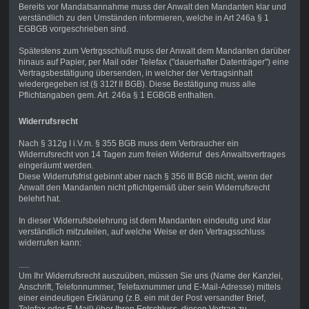
Bereits vor Mandatsannahme muss der Anwalt den Mandanten klar und
verständlich zu den Umständen informieren, welche in Art 246a § 1
EGBGB vorgeschrieben sind.
Spätestens zum Vertrgsschluß muss der Anwalt dem Mandanten darüber
hinaus auf Papier, per Mail oder Telefax ("dauerhafter Datenträger") eine
Vertragsbestätigung übersenden, in welcher der Vertragsinhalt
wiedergegeben ist (§ 312f II BGB). Diese Bestätigung muss alle
Pflichtangaben gem. Art. 246a § 1 EGBGB enthalten.
Widerrufsrecht
Nach § 312g I i.V.m. § 355 BGB muss dem Verbraucher ein
Widerrufsrecht von 14 Tagen zum freien Widerruf des Anwaltsvertrages
eingeräumt werden.
Diese Widerrufsfrist gebinnt aber nach § 356 III BGB nicht, wenn der
Anwalt den Mandanten nicht pflichtgemäß über sein Widerrufsrecht
belehrt hat.
In dieser Widerrufsbelehrung ist dem Mandanten eindeutig und klar
verständlich mitzuteilen, auf welche Weise er den Vertragsschluss
widerrufen kann:
.....
Um Ihr Widerrufsrecht auszuüben, müssen Sie uns (Name der Kanzlei,
Anschrift, Telefonnummer, Telefaxnummer und E-Mail-Adresse) mittels
einer eindeutigen Erklärung (z.B. ein mit der Post versandter Brief,