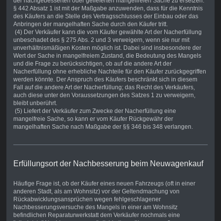
der nachgebesserten oder gelieferten mangelfreien Sache zu ersetzen.
§ 442 Absatz 1 ist mit der Maßgabe anzuwenden, dass für die Kenntnis
des Käufers an die Stelle des Vertragsschlusses der Einbau oder das
Anbringen der mangelhaften Sache durch den Käufer tritt.
(4) Der Verkäufer kann die vom Käufer gewählte Art der Nacherfüllung
unbeschadet des § 275 Abs. 2 und 3 verweigern, wenn sie nur mit
unverhältnismäßigen Kosten möglich ist. Dabei sind insbesondere der
Wert der Sache in mangelfreiem Zustand, die Bedeutung des Mangels
und die Frage zu berücksichtigen, ob auf die andere Art der
Nacherfüllung ohne erhebliche Nachteile für den Käufer zurückgegriffen
werden könnte. Der Anspruch des Käufers beschränkt sich in diesem
Fall auf die andere Art der Nacherfüllung; das Recht des Verkäufers,
auch diese unter den Voraussetzungen des Satzes 1 zu verweigern,
bleibt unberührt.
(5) Liefert der Verkäufer zum Zwecke der Nacherfüllung eine
mangelfreie Sache, so kann er vom Käufer Rückgewähr der
mangelhaften Sache nach Maßgabe der §§ 346 bis 348 verlangen.
Erfüllungsort der Nachbesserung beim Neuwagenkauf
Häufige Frage ist, ob der Käufer eines neuen Fahrzeugs (oft in einer
anderen Stadt, als am Wohnsitz) vor der Geltendmachung von
Rückabwicklungsansprüchen wegen fehlgeschlagener
Nachbesserungsversuche des Mangels in einer am Wohnsitz
befindlichen Reparaturwerkstatt dem Verkäufer nochmals eine