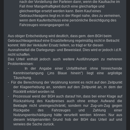
nach der Vorstellung der Parteien dann, wenn die Kaufsache im
Fall ihrer Mangelhaftigkeit durch eine gleichartige und
gleichwertige ersetzt werden kann. Beim Kauf eines
Gebrauchtwagens liegt es in der Regel nahe, dies zu verneinen,
wenn dem Kaufentschluss eine persönliche Besichtigung des
Fahrzeuges vorangegangen ist.
Aus obiger Entscheidung wird deutlich, dass gem. dem BGH beim
Gebrauchtwagenkauf eine Ersatzlieferung regelmäßig nicht in Betracht
kommt. Will der Verkäufer Ersatz liefern, so trägt er für diesen
Ausnahmefall die Darlegungs- und Beweislast. Dies wird er jedoch i.d.R.
nicht schaffen.
Das Urteil enthält jedoch auch weitere Ausführungen zu mehreren
Problemkreisen:
-
In der Angabe einer Unfallfreiheit ohne hinreichende
Kenntniserlangung („ins Blaue hinein“) liegt eine arglistige
Täuschung.
-
Für die Berechnung der Verjährung kommt es nicht auf den Zeitpunkt
der Klageerhebung an, sondern auf den Zeitpunkt an, in dem der
Rücktritt erklärt worden ist.
-
Prozessual weist der BGH auch darauf hin, dass bei einer Klage auf
Rückzahlung des Kaufpreises auch ohne entspr. Aufwand die
Beklagte nicht uneingeschränkt, sondern nur Zug-um-Zug gegen
Rückgabe des Fahrzeuges und Zahlung einer
Nutzungsentschädigung hätte verurteilt werden können. Nur aus
diesem letztgenannten Grund hob der BGH das Urteil auf und
verwies die Sache zurück.