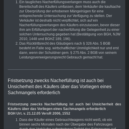
Ein taugliches Nacherfüllungsverlangen muss auch die
Bereitschaft des Käufers umfassen, dem Verkäufer die kaufsache
zur Überprüfung der erhobenen Mängelrügen für eine
entsprechende Untersuchung zur Verfügung zu stellen. Der
Verkäufer ist deshalb nicht verpflichtet, sich auf ein
Nacherfüllungsverlangen des Käufers einzulassen, bevor dieser
ihm am Erfüllungsort der nacherfüllung die Gelegenheit zu einer
solchen Untersuchung gegeben hat (Bestätigung von BGH, NJW
2010, 1448 und BGHZ 189, 196).
Das Rücktrittsrecht des Gläubigers nach § 326 Abs. 5 BGB
besteht im Falle sog. wirtschaftlicher Unmöglichkeit nur und erst
dann, wenn der Schuldner gem. § 275 Abs. 2 BGB von seinem
Leistungsverweigerungsrecht Gebrauch gemacht hat.
Fristsetzung zwecks Nacherfüllung ist auch bei
Unsicherheit des Käufers über das Vorliegen eines
Sachmangels erforderlich
Fristsetzung zwecks Nacherfüllung ist auch bei Unsicherheit des
Käufers über das Vorliegen eines Sachmangels erforderlich
BGH Urt. v. 21.12.05 VersR 2006, 1552
Dass der Käufer eines Gebrauchtwagens nicht weiß, ob ein
binnen sechs Monaten nach der Übergabe des Fahrzeuges