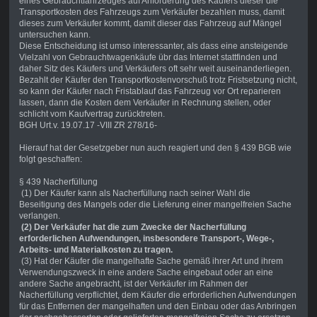
eines Gebrauchtfahrzeuges auf Anforderung des Käufers dieser die
Transportkosten des Fahrzeugs zum Verkäufer bezahlen muss, damit
dieses zum Verkäufer kommt, damit dieser das Fahrzeug auf Mängel
untersuchen kann.
Diese Entscheidung ist umso interessanter, als dass eine ansteigende
Vielzahl von Gebrauchtwagenkäufe übr das Internet stattfinden und
daher Sitz des Käufers und Verkäufers oft sehr weit auseinanderliegen.
Bezahlt der Käufer den Transportkostenvorschuß trotz Fristsetzung nicht,
so kann der Käufer nach Fristablauf das Fahrzeug vor Ort reparieren
lassen, dann die Kosten dem Verkäufer in Rechnung stellen, oder
schlicht vom Kaufvertrag zurücktreten.
BGH Urt.v. 19.07.17 -VIII ZR 278/16-
Hierauf hat der Gesetzgeber nun auch reagiert und den § 439 BGB wie
folgt geschaffen:
§ 439 Nacherfüllung
(1) Der Käufer kann als Nacherfüllung nach seiner Wahl die
Beseitigung des Mangels oder die Lieferung einer mangelfreien Sache
verlangen.
(2) Der Verkäufer hat die zum Zwecke der Nacherfüllung
erforderlichen Aufwendungen, insbesondere Transport-, Wege-,
Arbeits- und Materialkosten zu tragen.
(3) Hat der Käufer die mangelhafte Sache gemäß ihrer Art und ihrem
Verwendungszweck in eine andere Sache eingebaut oder an eine
andere Sache angebracht, ist der Verkäufer im Rahmen der
Nacherfüllung verpflichtet, dem Käufer die erforderlichen Aufwendungen
für das Entfernen der mangelhaften und den Einbau oder das Anbringen