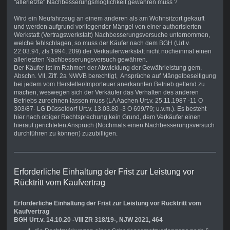
"allerletzte" Nachbesserungsmöglichkeit gewähren muss ?
Wird ein Neufahrzeug an einem anderen als am Wohnsitzort gekauft
und werden aufgrund vorliegender Mängel von einer authorisierten
Werkstatt (Vertragswerkstatt) Nachbesserungsversuche unternommen,
welche fehlschlagen, so muss der Käufer nach dem BGH (Urt.v.
22.03.94, zfs 1994, 209) der Verkäuferwerkstatt nicht nocheinmal einen
allerletzten Nachbesserungsversuch gewähren.
Der Käufer ist im Rahmen der Abwicklung der Gewährleistung gem.
Abschn. VII, Ziff. 2a NWVB berechtigt, Ansprüche auf Mängelbeseitigung
bei jedem vom Hersteller/Importeuer anerkannten Betrieb geltend zu
machen, weswegen sich der Verkäufer das Verhalten des anderen
Betriebs zurechnen lassen muss (LA Aachen Urt.v. 25.11.1987 -11 O
303/87- LG Düsseldorf Urt.v. 13.03.80 -3 O 699/79; u.v.m.). Es besteht
hier nach obiger Rechtsprechung kein Grund, dem Verkäufer einen
hierauf gerichteten Anspruch (Nochmals einen Nachbesserungsversuch
durchführen zu können) zuzubilligen.
Erforderliche Einhaltung der Frist zur Leistung vor
Rücktritt vom Kaufvertrag
Erforderliche Einhaltung der Frist zur Leistung vor Rücktritt vom
Kaufvertrag
BGH Urt.v. 14.10.20 -VIII ZR 318/19-, NJW 2021, 464