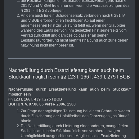
die Rechtswirkungen eines Schadensersatzverlangens nach §
281 IV und V BGB treten nur ein, wenn die Voraussetzungen des
§ 281 I - III BGB vorliegen.
An dem auch für ein Schadensersatz verlangen nach § 281 IV
und V BGB erforderlichen fruchtlosen Ablauf einer
angemessenen Frist zur Leistung fehlt es, wenn der Gläubiger
während des Laufs der von ihm gesetzten Frist seinerseits vom
Vertrag zurücktritt und damit zeigt, dass er an seiner
Leistungsaufforderung nicht mehr festhält und auch zur eigenen
Mitwirkung nicht mehr bereit ist.
Nacherfüllung durch Ersatzlieferung kann auch beim
Stückkauf möglich sein §§ 123 I, 166 I, 439 I, 275 I BGB
Nacherfüllung durch Ersatzlieferung kann auch beim Stückkauf
möglich sein
§§ 123 I, 166 I, 439 I, 275 I BGB
BGH Urt. v. 07.06.06 VersR 2006, 1500
Zur Frage der arglistigen Täuschung bei einem Gebrauchtwagen
durch Zusicherung der Unfallfreiheit des Fahrzeuges „ins Blaue“
hinein.
Die Nacherfüllung durch Lieferung einer anderen, mangelfreien
Sache ist auch beim Stückkauf nicht von vornherein wegen
Unmöglichkeit ausgeschlossen. Möglich ist die Ersatzlieferung