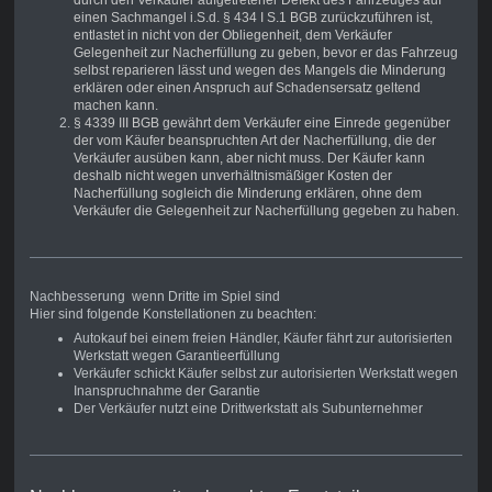
durch den Verkäufer aufgetretener Defekt des Fahrzeuges auf
einen Sachmangel i.S.d. § 434 I S.1 BGB zurückzuführen ist,
entlastet in nicht von der Obliegenheit, dem Verkäufer
Gelegenheit zur Nacherfüllung zu geben, bevor er das Fahrzeug
selbst reparieren lässt und wegen des Mangels die Minderung
erklären oder einen Anspruch auf Schadensersatz geltend
machen kann.
§ 4339 III BGB gewährt dem Verkäufer eine Einrede gegenüber
der vom Käufer beanspruchten Art der Nacherfüllung, die der
Verkäufer ausüben kann, aber nicht muss. Der Käufer kann
deshalb nicht wegen unverhältnismäßiger Kosten der
Nacherfüllung sogleich die Minderung erklären, ohne dem
Verkäufer die Gelegenheit zur Nacherfüllung gegeben zu haben.
Nachbesserung wenn Dritte im Spiel sind
Hier sind folgende Konstellationen zu beachten:
Autokauf bei einem freien Händler, Käufer fährt zur autorisierten
Werkstatt wegen Garantieerfüllung
Verkäufer schickt Käufer selbst zur autorisierten Werkstatt wegen
Inanspruchnahme der Garantie
Der Verkäufer nutzt eine Drittwerkstatt als Subunternehmer