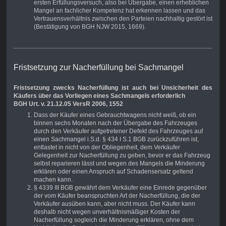
ersten Erfüllungsversuch, also bei Übergabe, einen erheblichen
Mangel an fachlicher Kompetenz hat erkennen lassen und das
Vertrauensverhältnis zwischen den Parteien nachhaltig gestört ist
(Bestätigung von BGH NJW 2015, 1669).
Fristsetzung zur Nacherfüllung bei Sachmangel
Fristsetzung zwecks Nacherfüllung ist auch bei Unsicherheit des
Käufers über das Vorliegen eines Sachmangels erforderlich
BGH Urt. v. 21.12.05 VersR 2006, 1552
Dass der Käufer eines Gebrauchtwagens nicht weiß, ob ein
binnen sechs Monaten nach der Übergabe des Fahrzeuges
durch den Verkäufer aufgetretener Defekt des Fahrzeuges auf
einen Sachmangel i.S.d. § 434 I S.1 BGB zurückzuführen ist,
entlastet in nicht von der Obliegenheit, dem Verkäufer
Gelegenheit zur Nacherfüllung zu geben, bevor er das Fahrzeug
selbst reparieren lässt und wegen des Mangels die Minderung
erklären oder einen Anspruch auf Schadensersatz geltend
machen kann.
§ 4339 III BGB gewährt dem Verkäufer eine Einrede gegenüber
der vom Käufer beanspruchten Art der Nacherfüllung, die der
Verkäufer ausüben kann, aber nicht muss. Der Käufer kann
deshalb nicht wegen unverhältnismäßiger Kosten der
Nacherfüllung sogleich die Minderung erklären, ohne dem