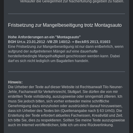
Verkäufer die Gelegenheit zur Nacherfüllung gegeben zu haben.
Fristsetzung zur Mangelbeseitigung trotz Montagsauto
Hohe Anforderungen an ein "Montagsauto"
BGH Urt.v. 23.01.2012 -VIII ZR 140/12- = BeckRS 2013, 01603
Eine Fristsetzung zur Mangelbeseitigung ist nur dann entbehrlich, wenn
aufgrund der aufgetretenen Mängel auf eine dauerhafte
herstellerbedingte Mangelhaftigkeit geschlossen werden kann. Dabei
darf es sich nicht lediglich um Bagatellen handeln.
Hinweis:
Die Urheber der Texte auf dieser Website ist Rechtsanwalt Tilo Neuner-
Jehle, Fachanwalt für Verkehrsrecht, Stuttgart. Sie dürfen die von mir
erstellten Texte vollständig, auszugsweise oder sinngemäß zitieren. Ich
muss Sie jedoch bitten, sich vorher entweder meine schriftliche
Genehmigung dazu einzuholen oder ausdrücklich darauf hinzuweisen,
dass ich Urheber des Textes bin (Quellenangabe nach § 63 UrhG). Die
Erstellung der Texte erfordert aktuelles Fachwissen, Kreativität und Zeit.
Ich bitte Sie, dies zu respektieren. Sollten Sie meine Texte auszugsweise
auch im Internet veröffentlichen, bitte ich um eine Rückverlinkung.