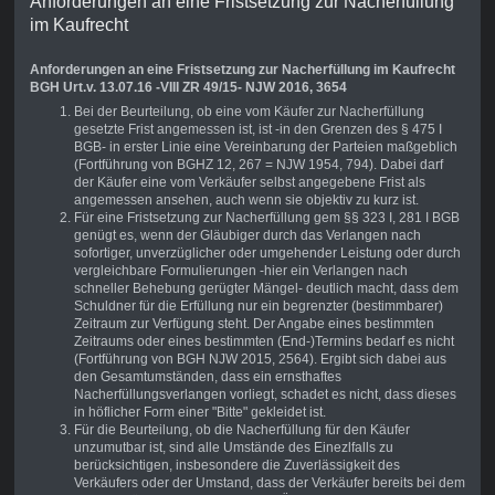
Anforderungen an eine Fristsetzung zur Nacherfüllung
im Kaufrecht
Anforderungen an eine Fristsetzung zur Nacherfüllung im Kaufrecht
BGH Urt.v. 13.07.16 -VIII ZR 49/15- NJW 2016, 3654
Bei der Beurteilung, ob eine vom Käufer zur Nacherfüllung
gesetzte Frist angemessen ist, ist -in den Grenzen des § 475 I
BGB- in erster Linie eine Vereinbarung der Parteien maßgeblich
(Fortführung von BGHZ 12, 267 = NJW 1954, 794). Dabei darf
der Käufer eine vom Verkäufer selbst angegebene Frist als
angemessen ansehen, auch wenn sie objektiv zu kurz ist.
Für eine Fristsetzung zur Nacherfüllung gem §§ 323 I, 281 I BGB
genügt es, wenn der Gläubiger durch das Verlangen nach
sofortiger, unverzüglicher oder umgehender Leistung oder durch
vergleichbare Formulierungen -hier ein Verlangen nach
schneller Behebung gerügter Mängel- deutlich macht, dass dem
Schuldner für die Erfüllung nur ein begrenzter (bestimmbarer)
Zeitraum zur Verfügung steht. Der Angabe eines bestimmten
Zeitraums oder eines bestimmten (End-)Termins bedarf es nicht
(Fortführung von BGH NJW 2015, 2564). Ergibt sich dabei aus
den Gesamtumständen, dass ein ernsthaftes
Nacherfüllungsverlangen vorliegt, schadet es nicht, dass dieses
in höflicher Form einer "Bitte" gekleidet ist.
Für die Beurteilung, ob die Nacherfüllung für den Käufer
unzumutbar ist, sind alle Umstände des Einezlfalls zu
berücksichtigen, insbesondere die Zuverlässigkeit des
Verkäufers oder der Umstand, dass der Verkäufer bereits bei dem