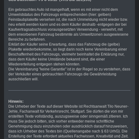
Ein gebrauchtes Auto ist mangelhaft, wenn es mit einer nicht dem
Umwelststatus des Fahrzeugs entsprechenden (hier: gelben)
Feinstaubplakette versehen ist, die nach Ummeldung nicht wieder bzw.
neu erteilt werden kann und es dem Käufer deshalb -entgegen der bei
Kaufvertragsabschluss vorausgesetzten Verwendung - verwehrt, mit
dem erworbenen Fahrzeug bestimmte als Umweltzonen ausgewiesene
Bereiche zu befahren.
Erklärt der Käufer seine Erwartung, dass das Fahrzeug die (gelbe)
Plakette wiederbekomme, so liegt darin noch kene Vereinbarung einer
Beschaffenheit des Fahrzeugs, vielmehr beinhaltet die Erklärung nur,
dass dem Käufer keine Umstände bekannt sind, die einer
Wiedererteilung entgegen stehen könnten.
Die Vereinbarung "keine Garantie" ist in der Regel so zu verstehen, dass
der Verkäufer eines gebrauchten Fahrzeugs die Gewährleistung
ausschließen will.
Hinweis:
Die Urheber der Texte auf dieser Website ist Rechtsanwalt Tilo Neuner-
Jehle, Fachanwalt für Verkehrsrecht, Stuttgart. Sie dürfen die von mir
erstellten Texte vollständig, auszugsweise oder sinngemäß zitieren. Ich
muss Sie jedoch bitten, sich vorher entweder meine schriftliche
Genehmigung dazu einzuholen oder ausdrücklich darauf hinzuweisen,
dass ich Urheber des Textes bin (Quellenangabe nach § 63 UrhG). Die
Erstellung der Texte erfordert aktuelles Fachwissen, Kreativität und Zeit.