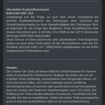
Überhöhter Kraftstoffverbrauch
BGH DAR 2007, 516
Unabhängig von der Frage, on nach dem neuen Schuldrecht ein
erhöhter Kraftstoffverbrauch des Fahrzeuges ohne Erreichen der
Erheblichkeitsschwelle zu einer Mangelhaftigkeit des Fahrzeuges führt,
ist jedenfalls für die Frage des Bestehens eines Rücktrittsrechts bzw.
dessen Ausschluss gem. § 323 Abs. 5 S.2 BGB an der 120 %-Grenze der
bisherigen BGH-Rspr. festzuhalten.
Diese Grenze ist keine technische oder physikalische Toleranzgrenze,
sodass es auch keine Rolle spielt, ob die Messverfahren nach der EG-
Richtlinie 80/1268 EWG i.d.F. 1999/100/EG realitätsnäher als die früher
maßgeblichen Prüfverfahren sind.
Hinweis:
Die Urheber der Texte auf dieser Website ist Rechtsanwalt Tilo Neuner-
Jehle, Fachanwalt für Verkehrsrecht, Stuttgart. Sie dürfen die von mir
erstellten Texte vollständig, auszugsweise oder sinngemäß zitieren. Ich
muss Sie jedoch bitten, sich vorher entweder meine schriftliche
Genehmigung dazu einzuholen oder ausdrücklich darauf hinzuweisen,
dass ich Urheber des Textes bin (Quellenangabe nach § 63 UrhG). Die
Erstellung der Texte erfordert aktuelles Fachwissen, Kreativität und Zeit.
Ich bitte Sie, dies zu respektieren. Sollten Sie meine Texte auszugsweise
auch im Internet veröffentlichen, bitte ich um eine Rückverlinkung.