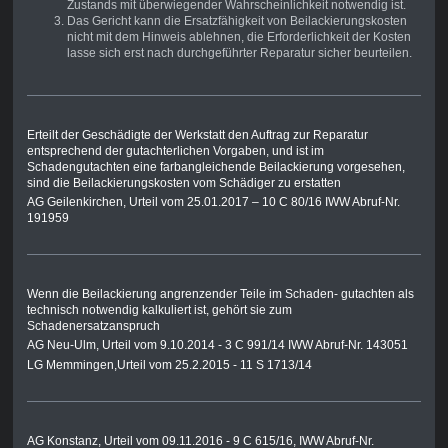
Zustands mit überwiegender Wahrscheinlichkeit notwendig ist.
Das Gericht kann die Ersatzfähigkeit von Beilackierungskosten
nicht mit dem Hinweis ablehnen, die Erforderlichkeit der Kosten
lasse sich erst nach durchgeführter Reparatur sicher beurteilen.
Erteilt der Geschädigte der Werkstatt den Auftrag zur Reparatur
entsprechend der gutachterlichen Vorgaben, und ist im
Schadengutachten eine farbangleichende Beilackierung vorgesehen,
sind die Beilackierungskosten vom Schädiger zu erstatten
AG Geilenkirchen, Urteil vom 25.01.2017 – 10 C 80/16 IWW Abruf-Nr.
191959
Wenn die Beilackierung angrenzender Teile im Schaden- gutachten als
technisch notwendig kalkuliert ist, gehört sie zum
Schadenersatzanspruch
AG Neu-Ulm, Urteil vom 9.10.2014 - 3 C 991/14 IWW Abruf-Nr. 143051
LG Memmingen,Urteil
vom 25.2.2015 - 11 S 1713/14
AG Konstanz, Urteil vom 09.11.2016 - 9 C 615/16, IWW Abruf-Nr.