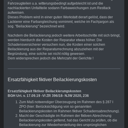
Fahrzeugteilen u.a. witterungsbedingt aufgebleicht ist und die
nachlackierten Unfallteile sodann Farbaweichungen zum Restlack
aufweisen.
Dieses Problem wird in einer guten Werkstatt derart gelöst, dass der
Lackierer eine Farbangleichung vornimmt, welche im Fachjargon als
sog. "Beilackierung" bezeichnet wird.
Nachdem die Beilackierung jedoch weitere Arbeitsschritte mit sich bringt,
werden hierdurch die Kosten der Reparatur etwas höher. Die
Schadensversicherer versuchen nun, die Kosten einer solchen
Beilackierung aus der Reparaturrechnung abzuziehen mit der
Begründung, eine solche sei nicht nötig gewesen.
Dem widersprechen jedoch die Mehrzahl der Gerichte !
Ersatzfähigkeit fiktiver Beilackierungskosten
Ersatzfähigkeit fiktiver Beilackierungskosten
BGH Urt. v. 17.09.19 -VI ZR 396/18- NJW 2020, 236
Zum Maß notwendiger Überzeugung im Rahmen des § 287 I
ZPO (hier: Berücksichtigung von so genannten
Beilackierungskosten im Rahmen fiktiver Schadensabrechnung).
Macht der Geschädigte im Rahmen der fiktiven Abrechnung
Beilackierungskosten geltend, hat das Gericht zu prüfen, ob die
Beilackierung zur Wiederherstellung des ursprünglichen