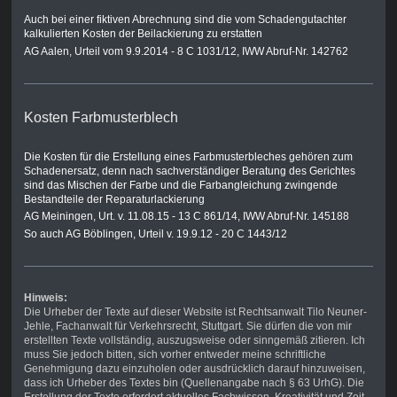
Auch bei einer fiktiven Abrechnung sind die vom Schadengutachter
kalkulierten Kosten der Beilackierung zu erstatten
AG Aalen, Urteil vom 9.9.2014 - 8 C 1031/12, IWW Abruf-Nr. 142762
Kosten Farbmusterblech
Die Kosten für die Erstellung eines Farbmusterbleches gehören zum
Schadenersatz, denn nach sachverständiger Beratung des Gerichtes
sind das Mischen der Farbe und die Farbangleichung zwingende
Bestandteile der Reparaturlackierung
AG Meiningen, Urt. v. 11.08.15 - 13 C 861/14, IWW Abruf-Nr. 145188
So auch AG Böblingen, Urteil v. 19.9.12 - 20 C 1443/12
Hinweis:
Die Urheber der Texte auf dieser Website ist Rechtsanwalt Tilo Neuner-
Jehle, Fachanwalt für Verkehrsrecht, Stuttgart. Sie dürfen die von mir
erstellten Texte vollständig, auszugsweise oder sinngemäß zitieren. Ich
muss Sie jedoch bitten, sich vorher entweder meine schriftliche
Genehmigung dazu einzuholen oder ausdrücklich darauf hinzuweisen,
dass ich Urheber des Textes bin (Quellenangabe nach § 63 UrhG). Die