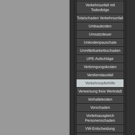
Verkehrsunfall mit
Todesfolge
Totalschaden Verkehrsunfall
Umbaukosten
Umsatzsteuer
Unkostenpauschale
Unmittelbarkeitsschaden
UPE-Aufschläge
Verbringungskosten
Verdienstausfall
Verkehrsopferhilfe
Verweisung freie Werkstatt
Vorhaltekosten
Vorschaden
Vorteilsausgleich
Personenschaden
VW-Entscheidung