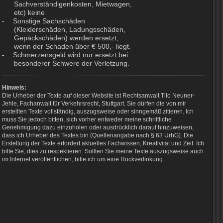
Sachverständigenkosten, Mietwagen,
etc) keine
Sonstige Sachschäden
-
(Kleiderschäden, Ladungsschäden,
Gepäckschäden) werden ersetzt,
wenn der Schaden über € 500,- liegt.
Schmerzensgeld wird nur ersetzt bei
-
besonderer Schwere der Verletzung.
Hinweis:
Die Urheber der Texte auf dieser Website ist Rechtsanwalt Tilo Neuner-
Jehle, Fachanwalt für Verkehrsrecht, Stuttgart. Sie dürfen die von mir
erstellten Texte vollständig, auszugsweise oder sinngemäß zitieren. Ich
muss Sie jedoch bitten, sich vorher entweder meine schriftliche
Genehmigung dazu einzuholen oder ausdrücklich darauf hinzuweisen,
dass ich Urheber des Textes bin (Quellenangabe nach § 63 UrhG). Die
Erstellung der Texte erfordert aktuelles Fachwissen, Kreativität und Zeit. Ich
bitte Sie, dies zu respektieren. Sollten Sie meine Texte auszugsweise auch
im Internet veröffentlichen, bitte ich um eine Rückverlinkung.