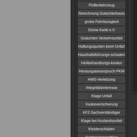
Flottenfahrzeug
Abrechnung Gutachterbasis
grobe Fahrlässigkeit
Grüne Karte e.V.
Gutachten Verkehrsunfall
Haftungsquoten beim Unfall
Haushaltsführungs-schaden
Heilbehandlungs-kosten
Herausgabeanspruch PKW
HWS-Verletzung
Integritätsinteresse
Klage Unfall
Kaskoversicherung
KFZ-Sachverständiger
Klage bei Auslandsunfall
Kleiderschäden