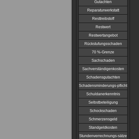
Gutachten
Reparaturwerkstatt
Resttreibstoff
Restwert
Restwertangebot
Rückstufungsschaden
70 %-Grenze
Sachschaden
Sachverständigenkosten
Schadensgutachten
Schadensminderungs-pflicht
Schuldanerkenntnis
Selbstbeteiligung
Schockschaden
Schmerzensgeld
Standgeldkosten
Stundenverrechnungs-sätze