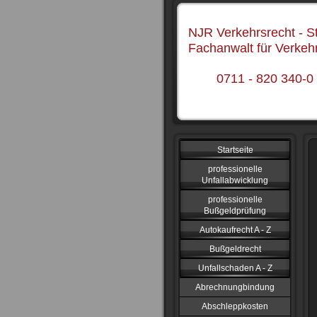
NJR Verkehrsrecht - St
Fachanwalt für Verkeh
0711 - 820 340-0
Startseite
professionelle
Unfallabwicklung
professionelle
Bußgeldprüfung
Autokaufrecht A - Z
Bußgeldrecht
Unfallschaden A - Z
Abrechnungbindung
Abschleppkosten