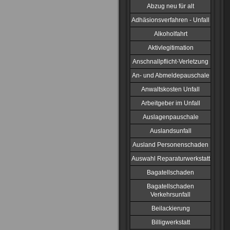
Abzug neu für alt
Adhäsionsverfahren - Unfall
Alkoholfahrt
Aktivlegitimation
Anschnallpflicht-Verletzung
An- und Abmeldepauschale
Anwaltskosten Unfall
Arbeitgeber im Unfall
Auslagenpauschale
Auslandsunfall
Ausland Personenschaden
Auswahl Reparaturwerkstatt
Bagatellschaden
Bagatellschaden
Verkehrsunfall
Beilackierung
Billigwerkstatt