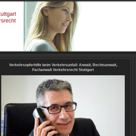
uttgart
rsrecht
Verkehrsopferhilfe beim Verkehrsunfall: Anwalt, Rechtsanwalt,
Fachanwalt Verkehrsrecht Stuttgart