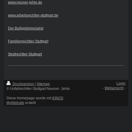
www.neuner-jehle.de
www.arbeitsrechtler-stuttgart.de
Der Bußgeldspezialist
Familienrechtler-Stuttgart
Strafrechtler-Stuttgart
Login
Druckversion
|
Sitemap
-
Webansicht
-
© Unfallrechtler-Stuttgart Neuner- Jehle
Diese Homepage wurde mit
IONOS
MyWebsite
erstellt.